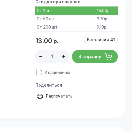
Скидка при покупке:
От 1 шт.
13.00
р.
От 50 шт.
9.70
р.
От 200 шт.
9.10
р.
13.00
В наличии
41
р.
В корзину
К сравнению
Поделиться
Распечатать