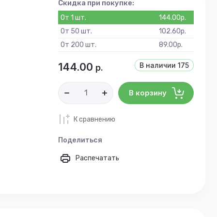
Скидка при покупке:
От 1 шт.
144.00
р.
От 50 шт.
102.60
р.
От 200 шт.
89.00
р.
144.00
В наличии
175
р.
В корзину
К сравнению
Поделиться
Распечатать