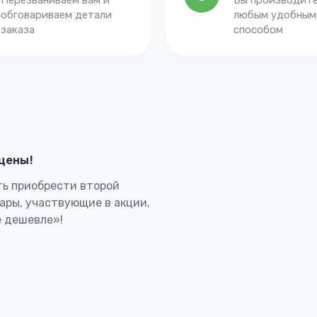
Перезваниваем вам и
Вы производите
обговариваем детали
любым удобным
заказа
способом
лцены!
ь приобрести второй
вары, участвующие в акции,
 дешевле»!